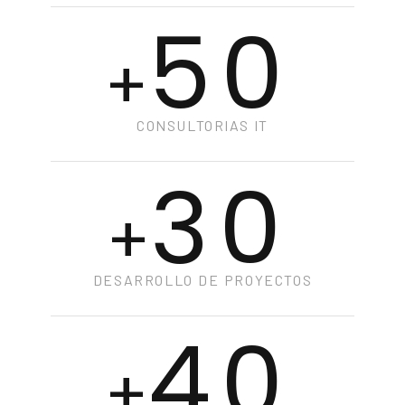
50
+
CONSULTORIAS IT
30
+
DESARROLLO DE PROYECTOS
40
+